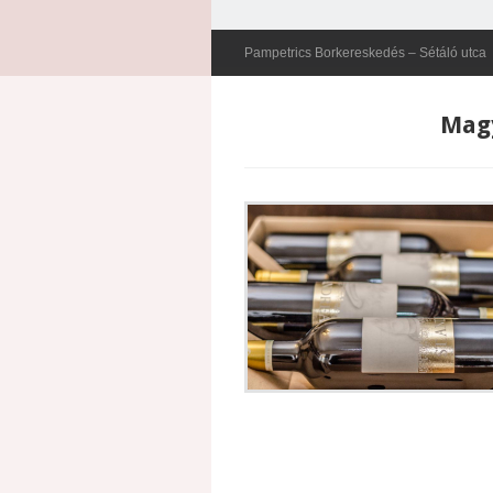
Pampetrics Borkereskedés – Rezi út
Magy