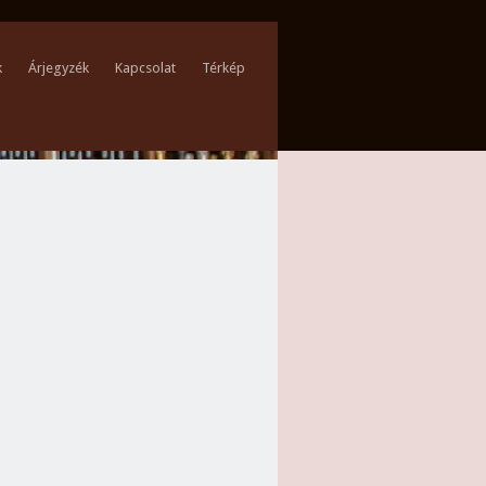
k
Árjegyzék
Kapcsolat
Térkép