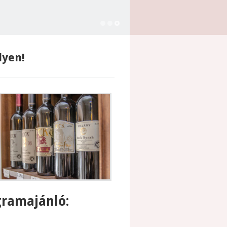
lyen!
gramajánló: