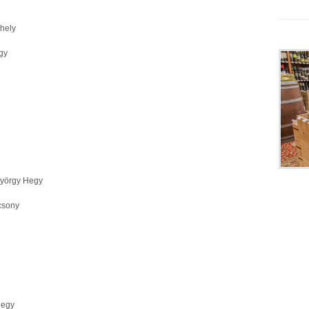
hely
gy
yörgy Hegy
csony
hegy