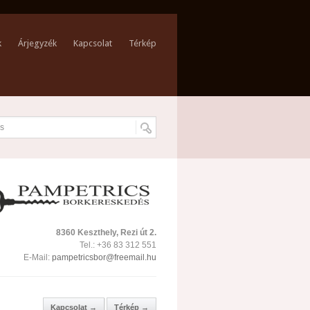
k
Árjegyzék
Kapcsolat
Térkép
8360 Keszthely, Rezi út 2.
Tel.: +36 83 312 551
E-Mail:
pampetricsbor@freemail.hu
Kapcsolat →
Térkép →