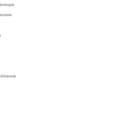
tonboglár
tonlelle
a
őlőskislak