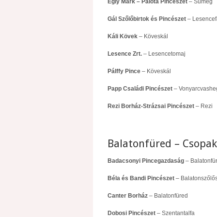
Egly Márk – Palota Pincészet
– Sümeg
Gál Szőlőbirtok és Pincészet
– Lesencef
Káli Kövek
– Köveskál
Lesence Zrt.
– Lesencetomaj
Pálffy Pince
– Köveskál
Papp Családi Pincészet
– Vonyarcvashe
Rezi Borház-Strázsai Pincészet
– Rezi
Balatonfüred – Csopak
Badacsonyi Pincegazdaság
– Balatonfü
Béla és Bandi Pincészet
– Balatonszőlő
Canter Borház
– Balatonfüred
Dobosi Pincészet
– Szentantalfa