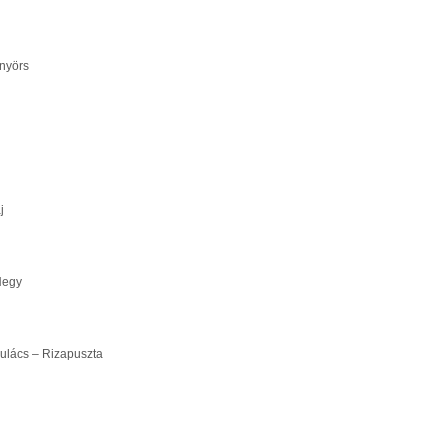
nyörs
j
Hegy
lács – Rizapuszta