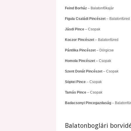
Feind Borház
– Balatonfőkajár
Figula Családi Pincészet
– Balatonfüred
Jásdi Pince
– Csopak
Koczor Pincészet
– Balatonfüred
Pántlika Pincészet
– Dörgicse
Homola Pincészet –
Csopak
Szent Donát Pincészet
– Csopak
Söptei Pince
– Csopak
Tamás Pince
– Csopak
Badacsonyi Pincegazdaság
– Balatonfü
Balatonboglári borvidé