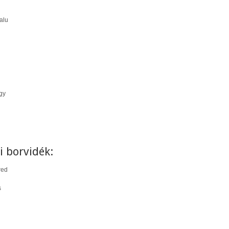
alu
gy
i borvidék:
red
s