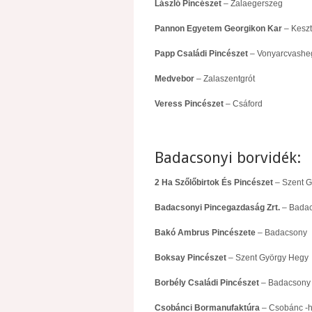
László Pincészet
– Zalaegerszeg
Pannon Egyetem Georgikon Kar
– Keszt
Papp Családi Pincészet
– Vonyarcvashe
Medvebor
– Zalaszentgrót
Veress Pincészet
– Csáford
Badacsonyi borvidék:
2 Ha Szőlőbirtok És Pincészet
– Szent G
Badacsonyi Pincegazdaság Zrt.
– Bada
Bakó Ambrus Pincészete
– Badacsony
Boksay Pincészet
– Szent György Hegy
Borbély Családi Pincészet
– Badacsony
Csobánci Bormanufaktúra
– Csobánc -