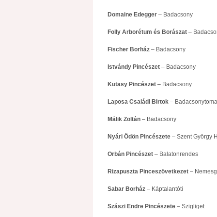
Domaine Edegger
– Badacsony
Folly Arborétum és Borászat
– Badacso
Fischer Borház
– Badacsony
Istvándy Pincészet
– Badacsony
Kutasy Pincészet
– Badacsony
Laposa Családi Birtok
– Badacsonytoma
Málik Zoltán
– Badacsony
Nyári Ödön Pincészete
– Szent György 
Orbán Pincészet
– Balatonrendes
Rizapuszta Pinceszövetkezet
– Nemesgu
Sabar Borház
– Káptalantóti
Szászi Endre Pincészete
– Szigliget