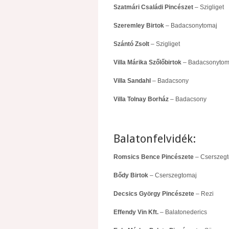
Szatmári Családi Pincészet
– Szigliget
Szeremley Birtok
– Badacsonytomaj
Szántó Zsolt
– Szigliget
Villa Márika Szőlőbirtok
– Badacsonytom
Villa Sandahl
– Badacsony
Villa Tolnay Borház
– Badacsony
Balatonfelvidék:
Romsics Bence Pincészete
– Cserszeg
Bődy Birtok
– Cserszegtomaj
Decsics György Pincészete
– Rezi
Effendy Vin Kft.
– Balatonederics