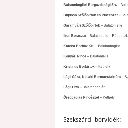
Balatonboglári Borgazdasági Zrt.
– Bala
Bujdosó Szőlőbirtok és Pincészet
– Bala
Garamvári Szőlőbirtok
– Balatonlelle
Ikon Borászat
– Balatonlelle – Rádpuszt
Katona Borház Kft.
– Balatonboglár
Konyári Pince
– Balatonlelle
Kristinus Borbirtok
– Kéthely
Légli Géza, Kislaki Bormanufaktúra
– Sz
Légli Ottó
– Balatonboglár
Öregbaglas Pincészet
– Kéthely
Szekszárdi borvidék: