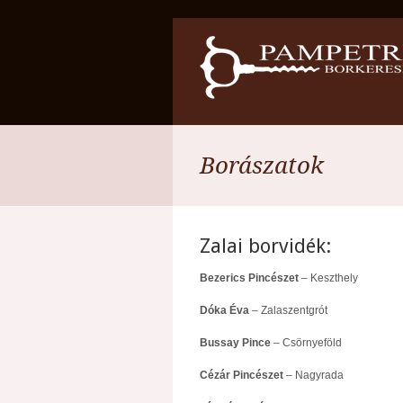
Borászatok
Zalai borvidék:
Bezerics Pincészet
– Keszthely
Dóka Éva
– Zalaszentgrót
Bussay Pince
– Csörnyeföld
Cézár Pincészet
– Nagyrada