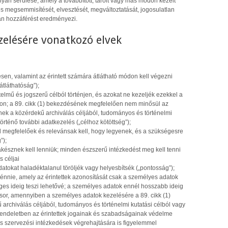
lyan sérülése, amely a továbbított, tárolt vagy más módon kezelt
s megsemmisítését, elvesztését, megváltoztatását, jogosulatlan
an hozzáférést eredményezi.
zelésére vonatkozó elvek
sen, valamint az érintett számára átlátható módon kell végezni
átláthatóság”);
elmű és jogszerű célból történjen, és azokat ne kezeljék ezekkel a
on; a 89. cikk (1) bekezdésének megfelelően nem minősül az
nek a közérdekű archiválás céljából, tudományos és történelmi
 történő további adatkezelés („célhoz kötöttség”);
l megfelelőek és relevánsak kell, hogy legyenek, és a szükségesre
”);
késznek kell lenniük; minden észszerű intézkedést meg kell tenni
 céljai
tokat haladéktalanul töröljék vagy helyesbítsék („pontosság”);
ténnie, amely az érintettek azonosítását csak a személyes adatok
ges ideig teszi lehetővé; a személyes adatok ennél hosszabb ideig
t sor, amennyiben a személyes adatok kezelésére a 89. cikk (1)
rchiválás céljából, tudományos és történelmi kutatási célból vagy
 e rendeletben az érintettek jogainak és szabadságainak védelme
és szervezési intézkedések végrehajtására is figyelemmel