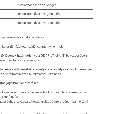
A válaszadáshoz szükséges
Technikai művelet végrehajtása.
Technikai művelet végrehajtása.
ogy személyes adatot tartalmazzon.
n keresztül üzenetet küldő valamennyi érintett.
 törlésének határideje:
Ha a GDPR 17. cikk (1) bekezdésében
z érintett törlési kérelméig tart.
ehetséges adatkezelők személye, a személyes adatok címzettjei:
 erre felhatalmazott munkatársai kezelhetik.
atos jogainak ismertetése:
őtől a rá vonatkozó személyes adatokhoz való hozzáférést, azok
ek korlátozását, és
zhatósághoz, továbbá a hozzájárulás bármely időpontban történő