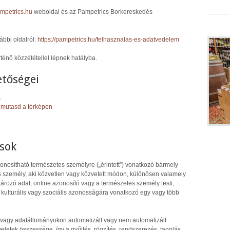
ampetrics.hu
weboldal és az Pampetrics Borkereskedés
ábbi oldalról:
https://pampetrics.hu/felhasznalas-es-adatvedelem
rténő közzététellel lépnek hatályba.
etőségei
.
»
mutasd a térképen
sok
onosítható természetes személyre („érintett”) vonatkozó bármely
s személy, aki közvetlen vagy közvetett módon, különösen valamely
ározó adat, online azonosító vagy a természetes személy testi,
i, kulturális vagy szociális azonosságára vonatkozó egy vagy több
vagy adatállományokon automatizált vagy nem automatizált
etek összessége, így a gyűjtés, rögzítés, rendszerezés, tagolás,