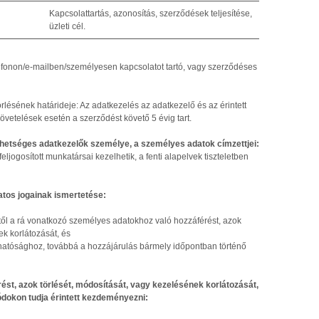
Kapcsolattartás, azonosítás, szerződések teljesítése,
üzleti cél.
elefonon/e-mailben/személyesen kapcsolatot tartó, vagy szerződéses
rlésének határideje: Az adatkezelés az adatkezelő és az érintett
övetelések esetén a szerződést követő 5 évig tart.
ehetséges adatkezelők személye, a személyes adatok címzettjei:
ljogosított munkatársai kezelhetik, a fenti alapelvek tiszteletben
atos jogainak ismertetése:
őtől a rá vonatkozó személyes adatokhoz való hozzáférést, azok
ek korlátozását, és
zhatósághoz, továbbá a hozzájárulás bármely időpontban történő
ést, azok törlését, módosítását, vagy kezelésének korlátozását,
dokon tudja érintett kezdeményezni: