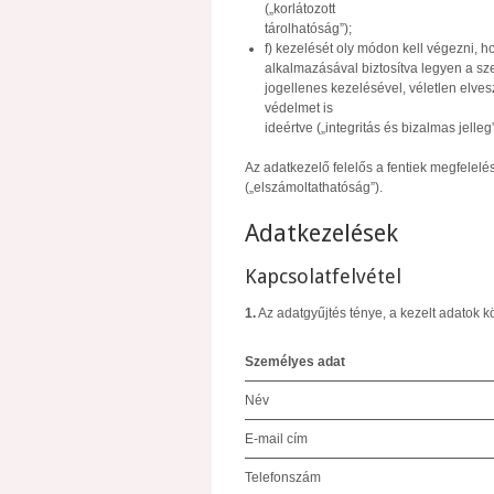
(„korlátozott
tárolhatóság”);
f) kezelését oly módon kell végezni, 
alkalmazásával biztosítva legyen a s
jogellenes kezelésével, véletlen elv
védelmet is
ideértve („integritás és bizalmas jelleg”
Az adatkezelő felelős a fentiek megfelelé
(„elszámoltathatóság”).
Adatkezelések
Kapcsolatfelvétel
1.
Az adatgyűjtés ténye, a kezelt adatok k
Személyes adat
Név
E-mail cím
Telefonszám