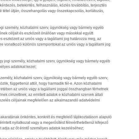
ekérdezés, betekintés, felhasználás, közlés továbbítás, terjesztés
 tétel útján, összehangolás vagy összekapcsolás, korlátozás,
ogi személy, közhatalmi szerv, ügynökség vagy bármely egyéb
nek céljait és eszközeit önállóan vagy másokkal együtt
és eszközeit az uniós vagy a tagállami jog határozza meg, az
ére vonatkozó különös szempontokat az uniós vagy a tagállami jog
gy jogi személy, közhatalmi szerv, ügynökség vagy bármely egyéb
élyes adatokat kezel;
személy, közhatalmi szerv, ügynökség vagy bármely egyéb szerv,
zlik, függetlenül attól, hogy harmadik fél-e. Azon közhatalmi
retében az uniós vagy a tagállami joggal összhangban férhetnek
k címzettnek; az említett adatok e közhatalmi szervek általi
kezelés céljainak megfelelően az alkalmazandó adatvédelmi
t akaratának önkéntes, konkrét és megfelelő tájékoztatáson alapuló
rintett nyilatkozat vagy a megerősítést félreérthetetlenül kifejező
t adja az őt érintő személyes adatok kezeléséhez;