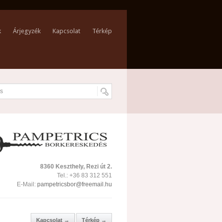
k
Árjegyzék
Kapcsolat
Térkép
8360 Keszthely, Rezi út 2.
Tel.: +36 83 312 551
E-Mail:
pampetricsbor@freemail.hu
Kapcsolat →
Térkép →