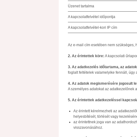
Üzenet tartalma
A kapcsolatfelvétel időpontja
A kapcsolatfelvétel-kori IP cím
Az e-mail cím esetében nem szükséges, h
2. Az érintettek köre:
A kapcsolati űrlapo
3. Az adatkezelés időtartama, az adatok
foglalt feltételek valamelyike fennáll, úgy a
4. Az adatok megismerésére jogosult l
A személyes adatokat az adatkezelőnek az
5. Az érintettek adatkezeléssel kapcsol
Az érintett kérelmezheti az adatkezel
helyesbítését, törlését vagy kezelésén
az érintettnek joga van az adathordo
visszavonásához.