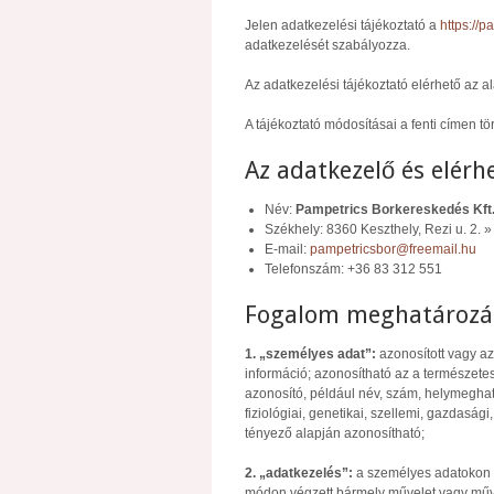
Jelen adatkezelési tájékoztató a
https://p
adatkezelését szabályozza.
Az adatkezelési tájékoztató elérhető az al
A tájékoztató módosításai a fenti címen tö
Az adatkezelő és elérh
Név:
Pampetrics Borkereskedés Kft
Székhely: 8360 Keszthely, Rezi u. 2. 
E-mail:
pampetricsbor@freemail.hu
Telefonszám: +36 83 312 551
Fogalom meghatározá
1. „személyes adat”:
azonosított vagy az
információ; azonosítható az a természete
azonosító, például név, szám, helymeghat
fiziológiai, genetikai, szellemi, gazdaság
tényező alapján azonosítható;
2. „adatkezelés”:
a személyes adatokon 
módon végzett bármely művelet vagy művel