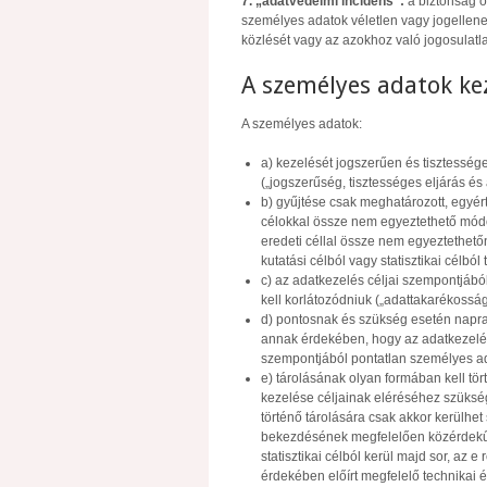
7. „adatvédelmi incidens”:
a biztonság o
személyes adatok véletlen vagy jogellene
közlését vagy az azokhoz való jogosulatl
A személyes adatok ke
A személyes adatok:
a) kezelését jogszerűen és tisztessége
(„jogszerűség, tisztességes eljárás és 
b) gyűjtése csak meghatározott, egyért
célokkal össze nem egyeztethető mód
eredeti céllal össze nem egyeztethető
kutatási célból vagy statisztikai célból
c) az adatkezelés céljai szempontjábó
kell korlátozódniuk („adattakarékosság
d) pontosnak és szükség esetén napra
annak érdekében, hogy az adatkezelés
szempontjából pontatlan személyes ada
e) tárolásának olyan formában kell tör
kezelése céljainak eléréséhez szüksé
történő tárolására csak akkor kerülhe
bekezdésének megfelelően közérdekű a
statisztikai célból kerül majd sor, az
érdekében előírt megfelelő technikai 