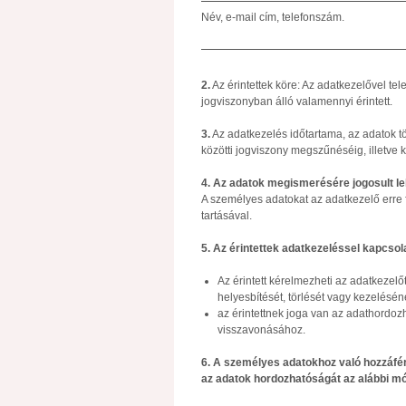
Név, e-mail cím, telefonszám.
2.
Az érintettek köre: Az adatkezelővel t
jogviszonyban álló valamennyi érintett.
3.
Az adatkezelés időtartama, az adatok tö
közötti jogviszony megszűnéséig, illetve k
4. Az adatok megismerésére jogosult l
A személyes adatokat az adatkezelő erre fe
tartásával.
5. Az érintettek adatkezeléssel kapcsol
Az érintett kérelmezheti az adatkezel
helyesbítését, törlését vagy kezelésén
az érintettnek joga van az adathordo
visszavonásához.
6. A személyes adatokhoz való hozzáfér
az adatok hordozhatóságát az alábbi mó