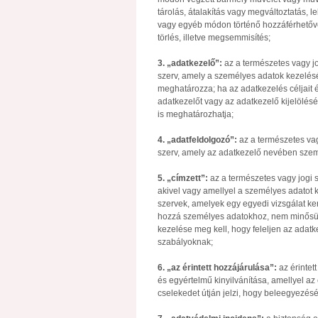
tárolás, átalakítás vagy megváltoztatás, l
vagy egyéb módon történő hozzáférhetővé
törlés, illetve megsemmisítés;
3. „adatkezelő”:
az a természetes vagy j
szerv, amely a személyes adatok kezelésé
meghatározza; ha az adatkezelés céljait 
adatkezelőt vagy az adatkezelő kijelölés
is meghatározhatja;
4. „adatfeldolgozó”:
az a természetes va
szerv, amely az adatkezelő nevében szem
5. „címzett”:
az a természetes vagy jogi 
akivel vagy amellyel a személyes adatot kö
szervek, amelyek egy egyedi vizsgálat ke
hozzá személyes adatokhoz, nem minősülne
kezelése meg kell, hogy feleljen az adat
szabályoknak;
6. „az érintett hozzájárulása”:
az érintet
és egyértelmű kinyilvánítása, amellyel az é
cselekedet útján jelzi, hogy beleegyezésé