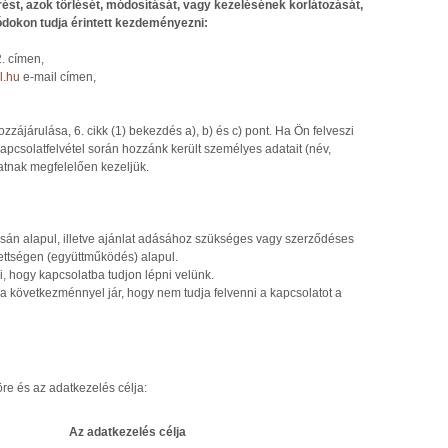
ést, azok törlését, módosítását, vagy kezelésének korlátozását,
dokon tudja érintett kezdeményezni:
2. címen,
l.hu
e-mail címen,
ozzájárulása, 6. cikk (1) bekezdés a), b) és c) pont. Ha Ön felveszi
kapcsolatfelvétel során hozzánk került személyes adatait (név,
zatnak megfelelően kezeljük.
sán alapul, illetve ajánlat adásához szükséges vagy szerződéses
ettségen (együttműködés) alapul.
, hogy kapcsolatba tudjon lépni velünk.
a következménnyel jár, hogy nem tudja felvenni a kapcsolatot a
öre és az adatkezelés célja:
Az adatkezelés célja