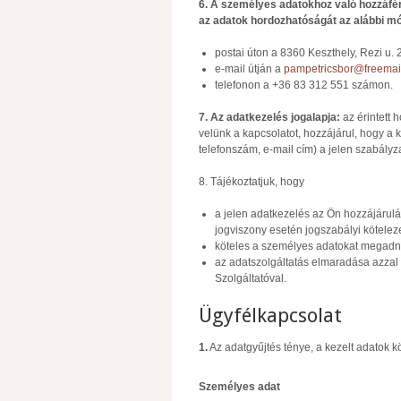
6. A személyes adatokhoz való hozzáfér
az adatok hordozhatóságát az alábbi mó
postai úton a 8360 Keszthely, Rezi u. 
e-mail útján a
pampetricsbor@freemai
telefonon a +36 83 312 551 számon.
7. Az adatkezelés jogalapja:
az érintett h
velünk a kapcsolatot, hozzájárul, hogy a 
telefonszám, e-mail cím) a jelen szabály
8. Tájékoztatjuk, hogy
a jelen adatkezelés az Ön hozzájárulá
jogviszony esetén jogszabályi kötelez
köteles a személyes adatokat megadni
az adatszolgáltatás elmaradása azzal 
Szolgáltatóval.
Ügyfélkapcsolat
1.
Az adatgyűjtés ténye, a kezelt adatok k
Személyes adat