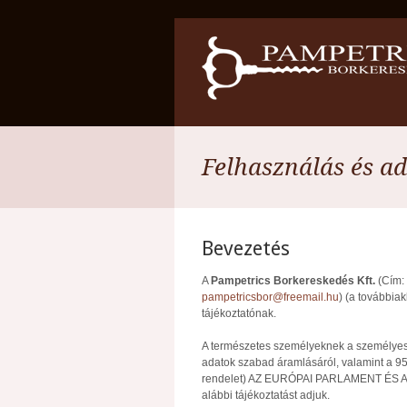
Felhasználás és a
Bevezetés
A
Pampetrics Borkereskedés Kft.
(Cím: 
pampetricsbor@freemail.hu
) (a továbbia
tájékoztatónak.
A természetes személyeknek a személyes 
adatok szabad áramlásáról, valamint a 95
rendelet) AZ EURÓPAI PARLAMENT ÉS A T
alábbi tájékoztatást adjuk.