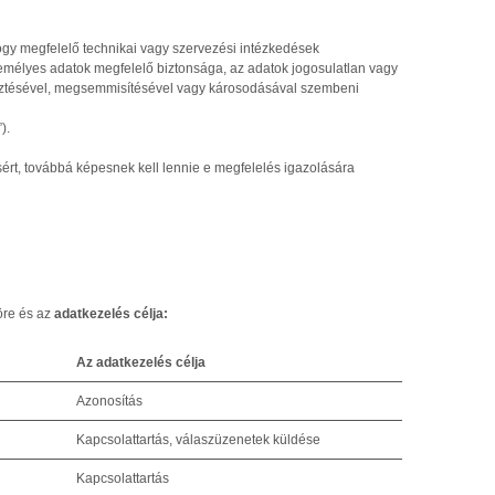
hogy megfelelő technikai vagy szervezési intézkedések
zemélyes adatok megfelelő biztonsága, az adatok jogosulatlan vagy
esztésével, megsemmisítésével vagy károsodásával szembeni
).
sért, továbbá képesnek kell lennie e megfelelés igazolására
öre és az
adatkezelés célja:
Az adatkezelés célja
Azonosítás
Kapcsolattartás, válaszüzenetek küldése
Kapcsolattartás