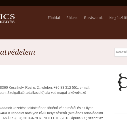
Főoldal
Rólunk
Borászatok
Kiegészítő
datvédelem
8360 Keszthely, Rezi u. 2., telefon: +36 83 312 551, e-mail:
kban: Szolgáltató, adatkezelő) alá veti magát a következő
adatok kezelése tekintetében történő védelméről és az ilyen
/46/EK rendelet hatályon kívül helyezéséről (általános adatvédelmi
ANÁCS (EU) 2016/679 RENDELETE (2016. április 27.) szerint az