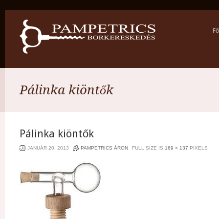
Fő
Pálinka kiöntők
Pálinka kiöntők
JANUÁR 20, 2013
PAMPETRICS ÁRON
FULL SIZE IS
169 × 137
PIXELS