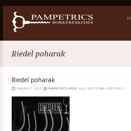
Fő
Riedel poharak
Riedel poharak
JANUÁR 27, 2013
PAMPETRICS ÁRON
FULL SIZE IS
198 × 221
PIXELS