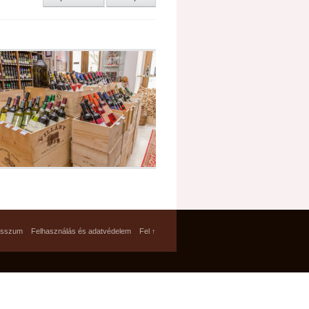
esszum
Felhasználás és adatvédelem
Fel ↑