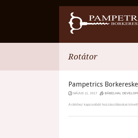
Rotátor
Pampetrics Borkereske
MÁJUS 11, 2017
BÁBELHAL DEVELOP
A cikkhez kapcsolódó hozzászólásokat követ