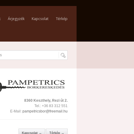
k
Árjegyzék
Kapcsolat
Térkép
8360 Keszthely, Rezi út 2.
Tel.: +36 83 312 551
E-Mail:
pampetricsbor@freemail.hu
Kapcsolat →
Térkép →