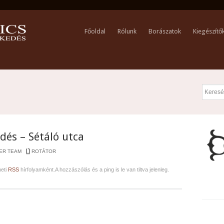
Főoldal
Rólunk
Borászatok
Kiegészítő
dés – Sétáló utca
ER TEAM
ROTÁTOR
heti
RSS
hírfolyamként.A hozzászólás és a ping is le van tiltva jelenleg.